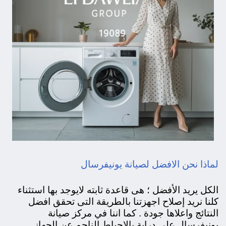
لماذا نحن الافضل لصيانة يونيفرسال
الكل يريد الأفضل ؛ هى قاعدة ثابته لايوجد بها استثناء
كلنا نريد إصلاح اجهزتنا بالطريقة التى تحقق افضل
النتائج واعلاها جودة . كما اننا في مركز صيانة
يونيفرسال على دراية بالإحباط الناجم عن الجهاز