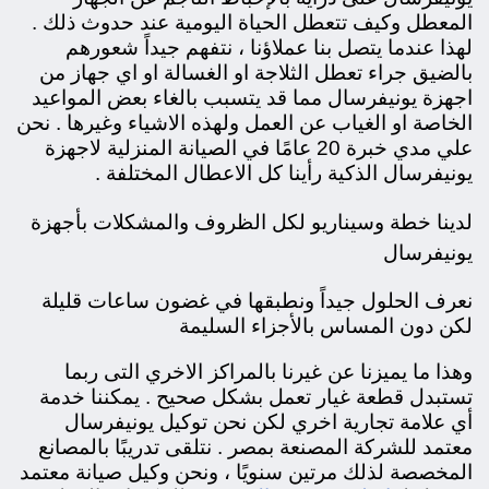
المعطل وكيف تتعطل الحياة اليومية عند حدوث ذلك .
لهذا عندما يتصل بنا عملاؤنا ، نتفهم جيداً شعورهم
بالضيق جراء تعطل الثلاجة او الغسالة او اي جهاز من
اجهزة يونيفرسال مما قد يتسبب بالغاء بعض المواعيد
الخاصة او الغياب عن العمل ولهذه الاشياء وغيرها . نحن
علي مدي خبرة 20 عامًا في الصيانة المنزلية لاجهزة
يونيفرسال الذكية رأينا كل الاعطال المختلفة .
لدينا خطة وسيناريو لكل الظروف والمشكلات بأجهزة
يونيفرسال
نعرف الحلول جيداً ونطبقها في غضون ساعات قليلة
لكن دون المساس بالأجزاء السليمة
وهذا ما يميزنا عن غيرنا بالمراكز الاخري التى ربما
تستبدل قطعة غيار تعمل بشكل صحيح . يمكننا خدمة
أي علامة تجارية اخري لكن نحن توكيل يونيفرسال
معتمد للشركة المصنعة بمصر . نتلقى تدريبًا بالمصانع
المخصصة لذلك مرتين سنويًا ، ونحن وكيل صيانة معتمد