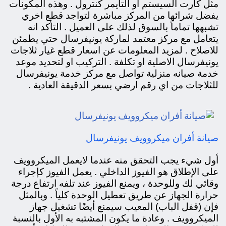
مثل كارت السيستم او التايمر كنترول . وهذه المكونات
يفضل شرائها من المركز مباشرة لتواجد قطع اخري
تشبهها تماماً بالسوق لذلك على العميل . التأكد انه
يتعامل مع مركز معتمد لماركة يونيفرسال حتي يطمئن
للاصلاح . لمزيد المعلومات عن اسعار قطع غيار ثلاجات
يونيفرسال الاصلية او تكلفة . التركيب او لتحديد موعد
خدمة صيانه منزلية تواصل مع مركز خدمة يونيفرسال
للثلاجات من اي رقم ارضي بسعر الدقيقة العادية .
صيانة أفران ميكروويف يونيفرسال
أول شيء يجب التحقق منه عندما لايعمل الميكروويف
على الإطلاق هو الفيوز الداخلي . يعمل الفيوز كإجراء
وقائي لك وللوحدة ، ويمنع الفيوز عند تلفه ارتفاع درجة
حرارة الجهاز عن طريق تعطيل الوحدة كلياً . وبالمثل
فإن (قفل الباب) المعيب سيمنع أيضًا تشغيل جهاز
الميكروويف . وعادة ما يكون المشتبه به الأول بالنسبة