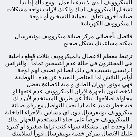
للميكروويف الذي لا يبدء بالعمل . ومع ذلك إذا بدأ
تشغيل الميكروويف لديك ولكنك لازلت تواجه مشكلات
صيانه أخرى تتعلق . بعملية التسخين أو بلوحة
الميكروويف الكهربائية .
فاتصل بأخصائي مركز صيانة ميكروويف يونيفرسال
يمكنه مساعدتك بشكل صحيح
ترتبط معظم الاعطال بالميكروويف بثلاث قطع داخلية
هي المجنترون في حالة عدم التسخين تماماً . والترانس
الرئيسي يتسبب في ذلك ايضاً ثم نضيف لهم لوحة
أوامر التاتش اما العناصر البعيدة عن هذه . الوظيفة
فهي موتور دوران الطبق ولمبة الاضاءة يفضل
الاخصائيون بأجهزة افران الميكروويف عدم فتحها او
محاولة اصلاحها . بتاتاً عن طريق المستخدم لأن ذلك
فيه خطر شديد عليه لذا يجب التواصل مع رقم صيانة
ميكروويف يونيفرسال دون اي مساس بالاجزاء الداخلية
. للميكروويف حرصاً على حياة المستخدم للجهاز لذلك
اذا وجدت اي . مشكلة سواء كنت تراها صغيرة او كبيرة
عليك الاتصال بمركز خدمة يونيفرسال فوراً لسلامتك