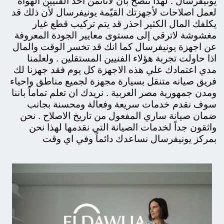
يونيفرسال . لهذا ننصح بأن
لاتأتمن أحد الفنيين الهواة
لعمل اصلاحات لأجهزتك القيّمة يونيفرسال لأن ذلك قد
يكلفك المال الكثير احذر قد يتم تركيب قطع غيار
مغشوشة لاترقي إلى مستوى معايير الجودة المعروفة
عن اجهزة يونيفرسال كما انك قد تخسر الوقت والمال
اذا حاولت تجربة هؤلاء الفنيين المستقلين . ولعلمنا
مدي اعتمادك علي هذه الاجهزة كل يوم فقد جهزنا لك
فريق صيانه متنقل بسيارة مجهزة لجميع مناطق واحياء
ومدن جمهورية مصر العربية . نريدك ان تعلم تماماً باننا
سوف نقدم خدمات سريعة وفعالة ومحسنة بجانب
ضمان صيانة ساري المفعول من تاريخ الاصلاح . نحن
واثقون جداً لخدمات الصيانة التي نقدمها لهذا نحن
بمركز يونيفرسال نساعدك دائماً وفي اي
وقت