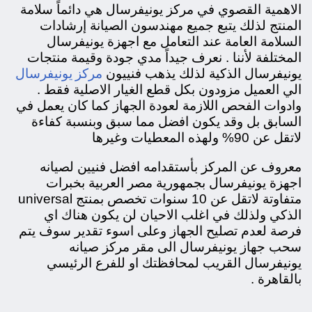
الاهمية القصوي في مركز يونيفرسال هي دائماً سلامة
المنتج لذلك يتبع جميع مهندسون الصيانة إرشادات
السلامة العامة عند التعامل مع اجهزة يونيفرسال
المختلفة لأننا . نعرف جيداً مدي جودة وقيمة منتجات
مركز يونيفرسال
يونيفرسال الذكية لذلك يذهب فنييون
الي العميل مزودون بكل قطع الغيار الاصلية فقط .
وادوات الفحص اللازمة لعودة الجهاز كما كان يعمل في
السابق بل وقد يكون افضل مما سبق وبنسبة كفاءة
لاتقل عن 90% ولهذه المعطيات وغيرها
معروف عن المركز بأستقدامه افضل فنيين لصيانه
اجهزة يونيفرسال بجمهورية مصر العربية
بخبرات
متفاوتة لاتقل عن 10 سنوات تخصص بمنتج universal
الذكي ولذلك في اغلب الاحيان لن يكون هناك اي
فرصة لعدم تصليح الجهاز وعلى اسوء تقدير سوف يتم
سحب جهاز يونيفرسال الى مقر مركز صيانه
يونيفرسال القريب لمحافظتك او للفرع الرئيسي
بالقاهرة .