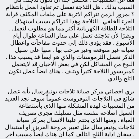
السبب بذلك . هل الثلاجة تفصل ثم تعاود العمل بأنتظام
؟ بمرور الزمن تتراكم الاتربة على ملفات المكثف قرابة
الجزء الخلفي . للثلاجة وهذا التراكم يسبب استهلاك
الثلاجة للطاقة الكهربائية أكثر مما هو مطلوب لتعمل .
ونظرًا لأن ثلاجتك تعمل على مدار الساعة طوال أيام
الأسبوع . فقد يؤدي ذلك إلى حدوث مفاجآت واعطال
صيانه غير متوقعة وغير مرحب بها . منها على سبيل
الذكر تعطل الثرموستات والذي هو ايضاً قد يسبب هذا .
النوع من المشاكل لكن في بعض الاحيان قد لايتحمل
كمبريسور الثلاجة كثيراً ويتلف . هناك ايضاً عطل تكون
الثلج والذي
يري اخصائي مركز صيانة ثلاجات يونيفرسال بأنه عطل
شائع في الثلاجات النوفروست عموماً سوف نجد العديد
من المسببات لهذه المشكلة منها الذي
بأستطاعة
العميل اصلاحه بنفسه مثل تسليلك مجري تصريف
المياة . ومنها الذى يحتم علينا الاتصال بمركز صيانة
ثلاجات يونيفرسال مثل تغيير مروحة الفريزر او استبدال
. سخان اذابة الثلج التالف كما ان هناك ايضاً مسبب اَخر