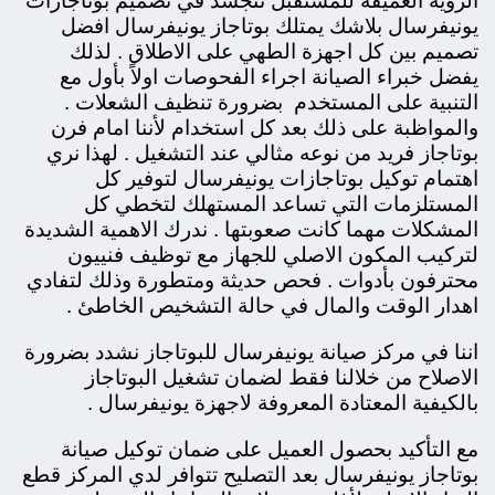
الرؤية العميقة للمستقبل تتجسد في تصميم بوتاجازات
يونيفرسال بلاشك يمتلك بوتاجاز يونيفرسال افضل
تصميم بين كل اجهزة الطهي على الاطلاق . لذلك
يفضل خبراء الصيانة اجراء الفحوصات اولاً بأول مع
التنبية على المستخدم بضرورة تنظيف الشعلات .
والمواظبة على ذلك بعد كل استخدام لأننا امام فرن
بوتاجاز فريد من نوعه مثالي عند التشغيل . لهذا نري
اهتمام توكيل بوتاجازات يونيفرسال لتوفير كل
المستلزمات التي تساعد المستهلك لتخطي كل
المشكلات مهما كانت صعوبتها . ندرك الاهمية الشديدة
لتركيب المكون الاصلي للجهاز مع توظيف فنييون
محترفون بأدوات . فحص حديثة ومتطورة وذلك لتفادي
اهدار الوقت والمال في حالة التشخيص الخاطئ .
اننا في مركز صيانة يونيفرسال للبوتاجاز نشدد بضرورة
الاصلاح من خلالنا فقط لضمان تشغيل البوتاجاز
بالكيفية المعتادة المعروفة لاجهزة يونيفرسال .
مع التأكيد بحصول العميل على ضمان توكيل صيانة
بوتاجاز يونيفرسال بعد التصليح تتوافر لدي المركز قطع