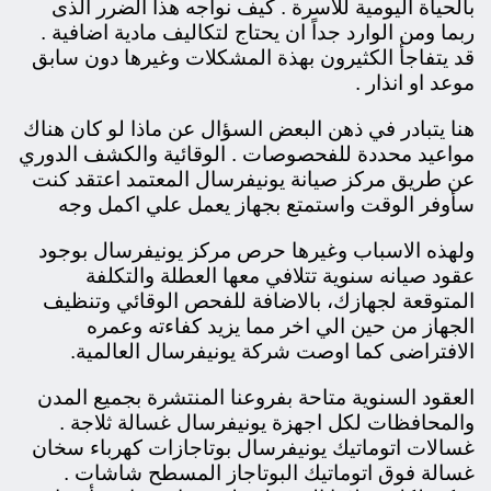
بالحياة اليومية للأسرة . كيف نواجه هذا الضرر الذى
ربما ومن الوارد جداً ان يحتاج لتكاليف مادية اضافية .
قد يتفاجأ الكثيرون بهذة المشكلات وغيرها دون سابق
موعد او انذار .
هنا يتبادر في ذهن البعض السؤال عن ماذا لو كان هناك
مواعيد محددة للفحصوصات . الوقائية والكشف الدوري
عن طريق مركز صيانة يونيفرسال المعتمد اعتقد كنت
سأوفر الوقت واستمتع بجهاز يعمل علي اكمل وجه
ولهذه الاسباب وغيرها حرص مركز يونيفرسال بوجود
عقود صيانه سنوية تتلافي معها العطلة والتكلفة
المتوقعة لجهازك،
بالاضافة للفحص الوقائي وتنظيف
الجهاز من حين الي اخر مما يزيد كفاءته وعمره
الافتراضى كما اوصت شركة يونيفرسال العالمية.
العقود السنوية متاحة بفروعنا المنتشرة بجميع المدن
والمحافظات لكل اجهزة يونيفرسال غسالة ثلاجة .
غسالات اتوماتيك يونيفرسال بوتاجازات كهرباء سخان
غسالة فوق اتوماتيك البوتاجاز المسطح شاشات .