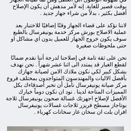
بوقت قصير للغاية. إنه لأمر مدهش أن يكون الإصلاح
أفضل بكثير ، بدلاً من شراء جهاز جديد .
لاننا نؤكد على قضاء الجهاز وقتًا إضافيًا للاختبار بعد
عملية الاصلاح
بورش مركز خدمة يونيفرسال بالطبع
سوف يكون خروج الجهاز للعميل بدون اي مشاكل او
حتى ملحوظات صغيرة
نحن على ثقة تامة في إصلاحنا لدرجة أننا نقدم ضمانًا
لقطع الغيار قد يمتدد الى اثنا عشر
شهراً . نحن نهدف
بشكل كبير لكي نكون ملاذك الامن لصيانة جهازك
بأفضل الاليات والمهندسون المتواجدون بمختلف فروع
مركز صيانة يونيفرسال نأمل أن تخبر أصدقاءك بكل
المميزات المتاحة لدينا . نود ان نكون دوماً خيارك
الأفضل لإصلاح اجهزتك غسالة صحون يونيفرسال ثلاجة
بوتاجاز مسطح فريزر ثلاجات غسالات يونيفرسال
افران بلت ان سخان غاز سخانات كهرباء .