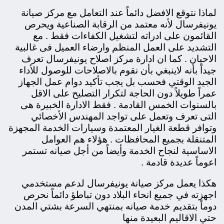
لماذا نتوقع الافضل دائماً عند التعامل مع مركز صيانة
يونيفرسال لأنه معتمد من الرقابة الصناعية ويحرص
القائمون على ادراته لتشغيل الكفاءات فقط . مع
التشديد على العمل المنظم وارضاء العميل فى غالبية
الاحيان . كما ان ادارة مركز اصلاح يونيفرسال تعرف
جيداً بأنه لاينبغي بأن نقوم بالاصلاحات للوصول للأداء
الجيد الوقتي فحسب بل يجب تأكيد دوام عمل الجهاز
عمراً طويلاً دون الحاجة لتكرار التصليح على الاقل
بالسنوات الخمس القادمة . فقط الادارة الخبيرة هى
التى تعرف وتعمل على تواجد المهندس الأخصائي
وتوافر قطعة الغيار المعتمدة وسيارات الخدمة المجهزة
المتنقلة بجميع المحافظات . هؤلاء هم العوامل
الاساسية لنجاح الخدمة وأيضاً من أجل صيانه تستمر
اعوماً عديدة قادمة .
هكذا يعمل مركز صيانة يونيفرسال لدعم مستخدمي
اجهزته في جميع انحاء البلاد
دون تباطؤ دائماً نحرص
دوماً بتقديم خدمة صيانه بمنتهي السرعة بشتي المدن
حتي الاقاليم البعيدة منها