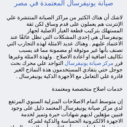
صيانة يونيفرسال المعتمدة في مصر
لاشك أن هناك الكثير من مراكز الصيانة المنتشرة علي
الإنترنت هم يعملون على قدم وساق لكن ثقة
المستهلك بتركيب قطعة الغيار الاصلية لجهاز
يونيفرسال هي إحدى المشكلات التي تظل عائقًا عند
الاعتماد عليهم . وهناك عديد الامثلة لهذه التجارب التي
تصنف بأنها غير موثوقة او مضمونة مما قد يسبب
تكاليف اضافية او اعادة الاصلاح . ولهذة الامثلة وغيرها
مركز صيانة يونيفرسال
قرر
التواجد علي محرك بحث
جوجل حتي يتفادي المستخدمون هذة النماذج الغير
قادرة علي التعامل مع الأجهزة الذكية يونيفرسال .
خدمات اصلاح متخصصة ومعتمدة
إن
متوسط اتمام الاصلاحات المنزلية السنوي المرتفع
لدي مركز صيانة يونيفرسال المعتمد دليل على وجود
فنيين مؤهلين لديهم شهادات خبرة وتميز لخدمة
الاجهزة الالكترونية الحساسة والذكية لشركة